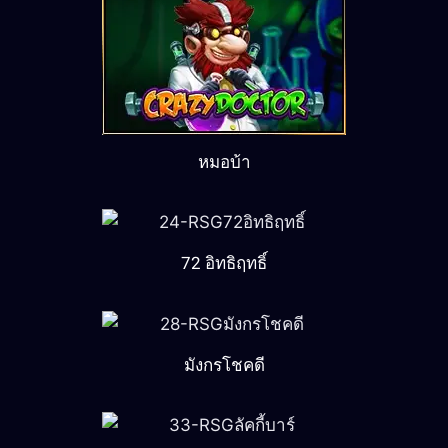
หมอบ้า
72 อิทธิฤทธิ์
มังกรโชคดี