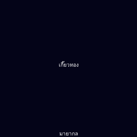
มายากล
เดอะเลเจนด์ออฟเซลดา
สตรีทไฟท์เตอร์
ดาจิ