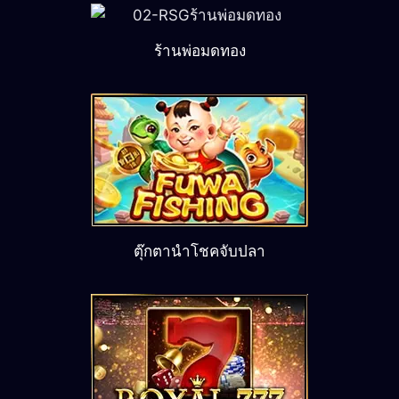
ร้านพ่อมดทอง
ตุ๊กตานำโชคจับปลา