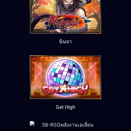
นินจา
Get High