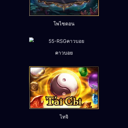
โพไซดอน
คาวบอย
ไทจิ