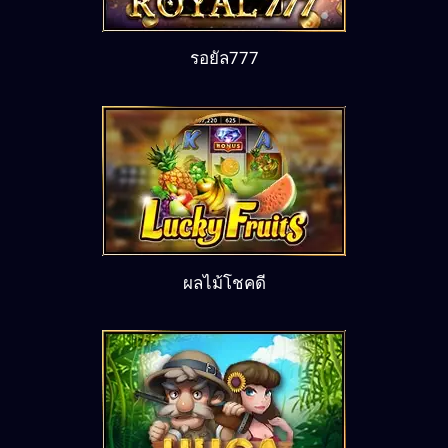
รอยัล777
ผลไม้โชคดี