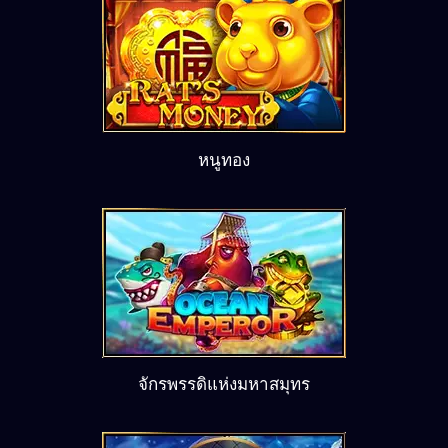
หนูทอง
จักรพรรดิแห่งมหาสมุทร