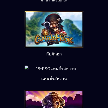
กัปตันฮุก
แคนดี้รสหวาน