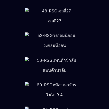
เจลลี่27
วงกลมนีออน
แพนด้าป่าลับ
ไฮโล R-A