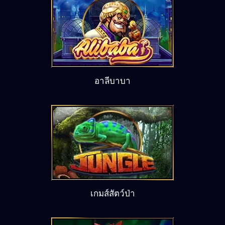
อาลีบาบา
เกมส์สัตว์ป่า