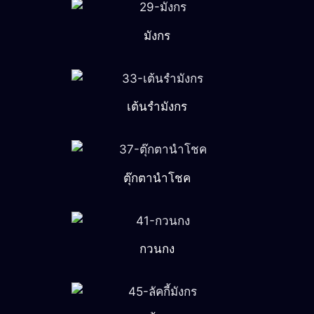
มังกร
เต้นรำมังกร
ตุ๊กตานำโชค
กวนกง