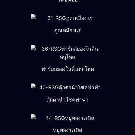
ภูตเหมืองแร่
ฟาร์มสยองในคืนหฤโหด
ตุ๊กตานำโชคฟาฟ่า
หมูทองระเบิด