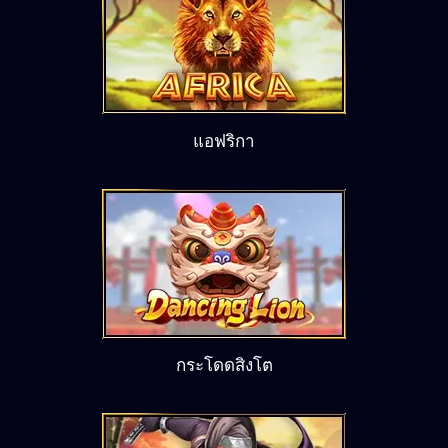
แอฟริกา
กระโดดสิงโต