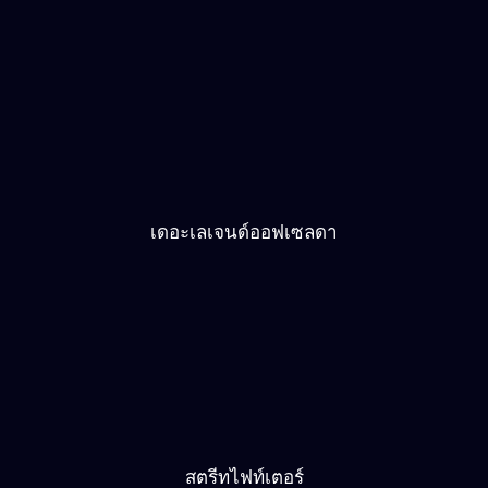
โชคดี แข่งรถ
นินจารัช
ขุดแร่เบบี้
ประตูปลาคร์าฟ
คิงคอง