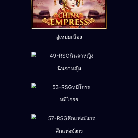
อู๋เหม่ยเนียง
นินจาหญิง
หมีโกรธ
ศึกแห่งมังกร