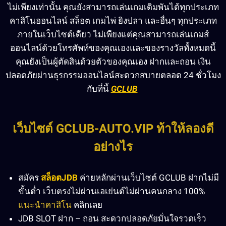
ไม่เพียงเท่านั้น คุณยังสามารถเล่นเกมเดิมพันได้ทุกประเภท
คาสิโนออนไลน์ สล็อต เกมไพ่ ยิงปลา และอื่นๆ ทุกประเภท
ภายในเว็บไซต์เดียว ไม่เพียงแต่คุณสามารถเล่นเกมส์
ออนไลน์ด้วยโทรศัพท์ของคุณเองและของรางวัลทั้งหมดนี้
คุณยังเป็นผู้ตัดสินด้วยตัวของคุณเอง ฝากและถอน เงิน
ปลอดภัยผ่านธุรกรรมออนไลน์สะดวกสบายตลอด 24 ชั่วโมง
กับที่นี้
GCLUB
เว็บไซต์ GCLUB-AUTO.VIP ท้าให้ลองดี
อย่างไร
สมัคร
สล็อตJDB
ค่ายหลักผ่านเว็บไซต์ GCLUB ฝากไม่มี
ขั้นต่ำ เว็บตรงไม่ผ่านเอเย่นต์ไม่ผ่านคนกลาง 100%
แนะนำคาสิโน
คลิกเลย
JDB SLOT ฝาก – ถอน สะดวกปลอดภัยมั่นใจรวดเร็ว