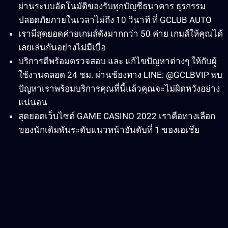
ผ่านระบบอัตโนมัติของรับทุกบัญชีธนาคาร ธุรกรรม
ปลอดภัยภายในเวลาไม่ถึง 10 วินาที ที่ GCLUB AUTO
เรามีสุดยอดค่ายเกมส์ดังมากกว่า 50 ค่าย เกมส์ให้คุณได้
เลยเล่นกันอย่างไม่มีเบื่อ
บริการดีพร้อมตรวจสอบ และ แก้ไขปัญหาต่างๆ ให้กับผู้
ใช้งานตลอด 24 ชม. ผ่านช้องทาง LINE: @GCLBVIP พบ
ปัญหาเราพร้อมบริการคุณที่นี้แล้วคุณจะไม่ผิดหวังอย่าง
แน่นอน
สุดยอดเว็บไซต์ GAME CASINO 2022 เราคือทางเลือก
ของนักเดิมพันระดับแนวหน้าอันดับที่ 1 ของเอเชีย