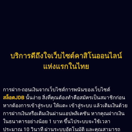
บริการดีถึงใจเว็บไซต์คาสิโนออนไลน์
แห่งแรกในไทย
การฝาก-ถอนเงินจากเว็บไซต์การพนันของเว็บไซต์
สล็อตJDB
นั้นง่าย สิ่งที่คุณต้องทำคือสมัครเป็นสมาชิกก่อน
หากต้องการเข้าสู่ระบบ ให้แตะ เข้าสู่ระบบ แล้วเติมเงินด้วย
การฝากเงินหรือเติมเงินผ่านแอปพลิเคชัน หากคุณฝากเงิน
ในธนาคารอย่างน้อย 1 บาท ขึ้นไประบบจะใช้เวลา
ประมาณ 10 วินาที ผ่านระบบอัตโนมัติ และคุณสามารถ