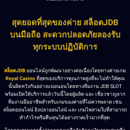
สุดยอดที่สุดของค่าย สล็อตJDB
บนมือถือ สะดวกปลอดภัยลองรับ
ทุกระบบปฏิบัติการ
สล็อตJDB
ออนไลน์ถูกพัฒนาอย่างต่อเนื่องโดยทางค่ายเกม
Royal Casino
ที่สุดของบริการคุณภาพสูงที่จะไม่ทำให้คุณ
นั้นผิดหวังกันอย่างแน่อนอนโดยทางทีมงาน JDB SLOT
พร้อมเปิดให้บริการแล้ววันนี้โดยผู้ผลิต และ เชี่ยวชาญจาก
ทีมงานมืออาชีพสำหรับเกมของค่ายที่ไม่ควรพลาด เช่น
สล็อตออนไลน์ ยิงปลาออนไลน์ และ เกมไพ่สามใบที่สามารถ
ทำกำไรหรือคืนทุนได้อย่างรวดเร็วมากที่สุด.