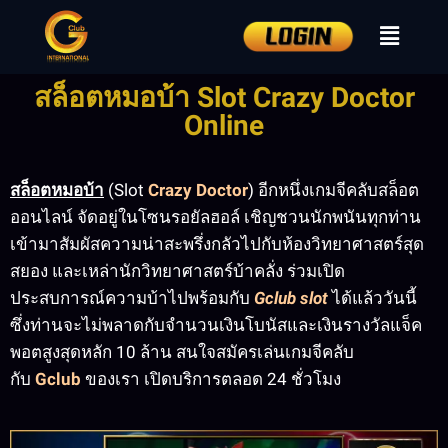
สล็อตหมอบ้า Slot Crazy Doctor
Online
สล็อตหมอบ้า
(Slot
Crazy Doctor
) อีกหนึ่งเกมจีคลับสล็อต
ออนไลน์ จัดอยู่ในโซนรอยัลฮอล์ เชิญชวนนักพนันทุกท่าน
เข้ามาสัมผัสความน่าสะพรึ่งกลัวไปกับห้องวิทยาศาสตร์สุด
สยอง และเหล่านักวิทยาศาสตร์บ้าคลั่ง ร่วมเปิด
ประสบการณ์ความบ้าไปพร้อมกับ
Gclub slot
ได้แล้ววันนี้
ซึ่งท่านจะไม่พลาดกับจำนวนเงินโบนัสและเงินรางวัลแจ็ค
พอตสูงสุดหลัก 10 ล้าน สนใจสมัครเล่นเกมจีคลับ
กับ
Gclub
ของเรา เปิดบริการตลอด 24 ชั่วโมง