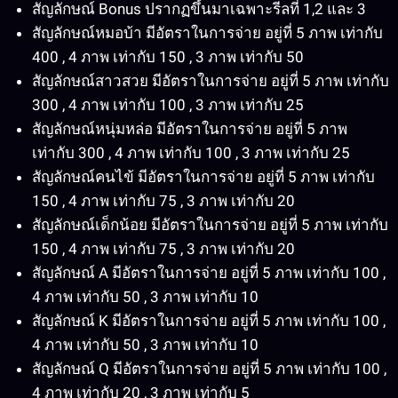
สัญลักษณ์ Bonus ปรากฏขึ้นมาเฉพาะรีลที่ 1,2 และ 3
สัญลักษณ์หมอบ้า มีอัตราในการจ่าย อยู่ที่ 5 ภาพ เท่ากับ
400 , 4 ภาพ เท่ากับ 150 , 3 ภาพ เท่ากับ 50
สัญลักษณ์สาวสวย มีอัตราในการจ่าย อยู่ที่ 5 ภาพ เท่ากับ
300 , 4 ภาพ เท่ากับ 100 , 3 ภาพ เท่ากับ 25
สัญลักษณ์หนุ่มหล่อ มีอัตราในการจ่าย อยู่ที่ 5 ภาพ
เท่ากับ 300 , 4 ภาพ เท่ากับ 100 , 3 ภาพ เท่ากับ 25
สัญลักษณ์คนไข้ มีอัตราในการจ่าย อยู่ที่ 5 ภาพ เท่ากับ
150 , 4 ภาพ เท่ากับ 75 , 3 ภาพ เท่ากับ 20
สัญลักษณ์เด็กน้อย มีอัตราในการจ่าย อยู่ที่ 5 ภาพ เท่ากับ
150 , 4 ภาพ เท่ากับ 75 , 3 ภาพ เท่ากับ 20
สัญลักษณ์ A มีอัตราในการจ่าย อยู่ที่ 5 ภาพ เท่ากับ 100 ,
4 ภาพ เท่ากับ 50 , 3 ภาพ เท่ากับ 10
สัญลักษณ์ K มีอัตราในการจ่าย อยู่ที่ 5 ภาพ เท่ากับ 100 ,
4 ภาพ เท่ากับ 50 , 3 ภาพ เท่ากับ 10
สัญลักษณ์ Q มีอัตราในการจ่าย อยู่ที่ 5 ภาพ เท่ากับ 100 ,
4 ภาพ เท่ากับ 20 , 3 ภาพ เท่ากับ 5