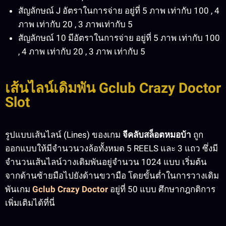
สัญลักษณ์ J อัตราในการจ่าย อยู่ที่ 5 ภาพ เท่ากับ 100 , 4
ภาพ เท่ากับ 20 , 3 ภาพเท่ากับ 5
สัญลักษณ์ 10 มีอัตราในการจ่าย อยู่ที่ 5 ภาพ เท่ากับ 100
, 4 ภาพ เท่ากับ 20 , 3 ภาพ เท่ากับ 5
เส้นไลน์เดิมพัน Gclub Crazy Doctor
Slot
รูปแบบเส้นไลน์ (Lines) ของเกม
จีคลับสล็อตหมอบ้า
ถูก
ออกแบบให้มีจำนวนวงล้อทั้งหมด 5 REELS และ 3 แถว ซึ่งมี
จำนวนเส้นไลน์วางเดิมพันอยู่จำนวน 1024 แบบ เริ่มต้น
จากด้านซ้ายมือไปยังด้านขวามือ โดยขั้นต่ำในการวางเดิม
พันเกม
Gclub Crazy Doctor
อยู่ที่ 50 แบบ ศึกษากฎกติการ
เพิ่มเติมได้ที่นี่