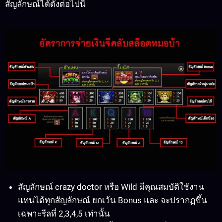
สัญลักษณ์ได้ดังต่อไปนี้
สัญลักษณ์ crazy doctor หรือ Wild มีคุณสมบัติใช้งาน
แทนได้ทุกสัญลักษณ์ ยกเว้น Bonus และ จะปรากฏขึ้น
เฉพาะรีลที่ 2,3,4,5 เท่านั้น