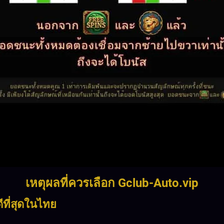
เหตุผลที่ควรเลือก Gclub-Auto.vip
ีที่สุดในไทย