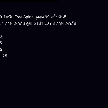
บโบนัส Free Spins สูงสุด 99 ครั้ง ทันที
, 4 ภาพ เท่ากับ คูณ 5 เท่า และ 3 ภาพ เท่ากับ
50
25
25
ับ 25