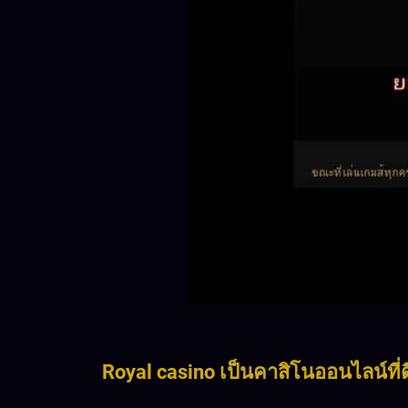
Royal casino เป็นคาสิโนออนไลน์ที่ด