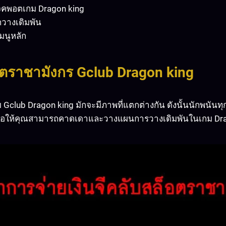
็คพอตเกม Dragon king
กวางเดิมพัน
มนูหลัก
็อตราชามังกร Gclub Dragon king
Gclub Dragon king มักจะมีภาพที่แตกต่างกัน ดังนั้นนักพนั
ื่อให้คุณสามารถคาดเดาและวางแผนการวางเดิมพันในเกม Dragon