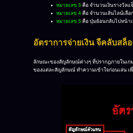
หมายเลข 3
คือ จำนวนเงินรางวัลแจ
หมายเลข 4
คือ จำนวนเส้นไลน์เลือ
หมายเลข 5
คือ ปุ่มย้อนกลับไปหน้าเ
อัตราการจ่ายเงิน จีคลับสล
ลักษณะของสัญลักษณ์ต่างๆ ที่ปรากฎภายในเกม 
ของแต่ละสัญลักษณ์ ทำความเข้าใจก่อนเล่น เพ