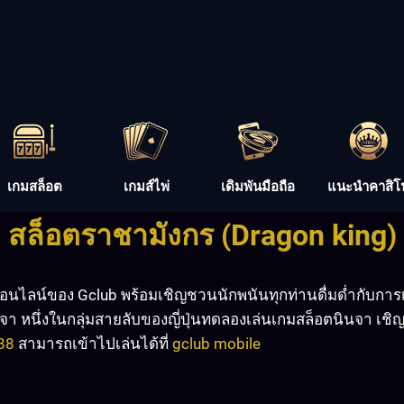
เกมสล็อต
เกมส์ไพ่
เดิมพันมือถือ
แนะนำคาสิโ
สล็อตราชามังกร (Dragon king)
ตออนไลน์ของ Gclub พร้อมเชิญชวนนักพนันทุกท่านดื่มด่ำกับกา
า หนึ่งในกลุ่มสายลับของญี่ปุ่นทดลองเล่นเกมสล็อตนินจา เชิญ
88
สามารถเข้าไปเล่นได้ที่
gclub mobile