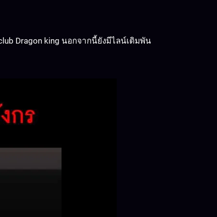
lub Dragon king นอกจากนี้ยังมีไลน์เดิมพัน