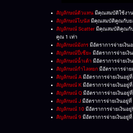
สัญลักษณ์ตัวแทน
มีคุณสมบัติใช้งา
สัญลักษณ์โบนัส
มีคุณสมบัติคูณกับยอด
สัญลักษณ์ Scatter
มีคุณสมบัติคูณกับ
คูณ 1 เท่า
สัญลักษณ์มังกร
มีอัตราการจ่ายเงินอย
สัญลักษณ์ปี่เซียะ
มีอัตราการจ่ายเงินอ
สัญลักษณ์น้ำเต้า
มีอัตราการจ่ายเงินอ
สัญลักษณ์กำไลหยก
มีอัตราการจ่ายเง
สัญลักษณ์ A
มีอัตราการจ่ายเงินอยู่ท
สัญลักษณ์ K
มีอัตราการจ่ายเงินอยู่ท
สัญลักษณ์ Q
มีอัตราการจ่ายเงินอยู่ท
สัญลักษณ์ J
มีอัตราการจ่ายเงินอยู่ที
สัญลักษณ์ 10
มีอัตราการจ่ายเงินอยู่
สัญลักษณ์ 9
มีอัตราการจ่ายเงินอยู่ที