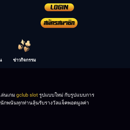
น
ข่าวกิจกรรม
รเล่นเกม
gclub slot
รูปแบบใหม่ กับรูปแบบการ
นักพนันทุกท่านลุ้นรับรางวัลแจ็คพอตมูลค่า