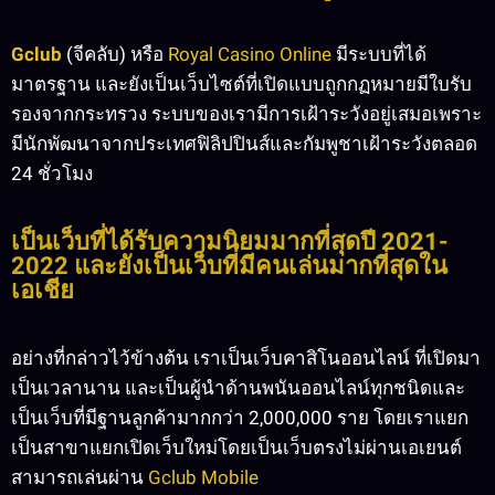
Gclub
(จีคลับ) หรือ
Royal Casino Online
มีระบบที่ได้
มาตรฐาน และยังเป็นเว็บไซต์ที่เปิดแบบถูกกฏหมายมีใบรับ
รองจากกระทรวง ระบบของเรามีการเฝ้าระวังอยู่เสมอเพราะ
มีนักพัฒนาจากประเทศฟิลิปปินส์และกัมพูชาเฝ้าระวังตลอด
24 ชั่วโมง
เป็นเว็บที่ได้รับความนิยมมากที่สุดปี 2021-
2022 และยังเป็นเว็บที่มีคนเล่นมากที่สุดใน
เอเชีย
อย่างที่กล่าวไว้ข้างต้น เราเป็นเว็บคาสิโนออนไลน์ ที่เปิดมา
เป็นเวลานาน และเป็นผู้นำด้านพนันออนไลน์ทุกชนิดและ
เป็นเว็บที่มีฐานลูกค้ามากกว่า 2,000,000 ราย โดยเราแยก
เป็นสาขาแยกเปิดเว็บใหม่โดยเป็นเว็บตรงไม่ผ่านเอเยนต์
สามารถเล่นผ่าน
Gclub Mobile