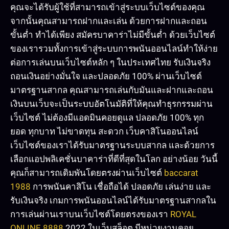
คุณจะได้รับผู้ใช้ที่สามารถเข้าสู่ระบบเว็บไซต์ของคุณ
จากนั้นคุณสามารถฝากและเล่น ด้วยการฝากและถอน
ขั้นต่ำ ทำได้เพียง สมัครบาคาร่าไม่มีขั้นต่ำ ด้วยเว็บไซต์
ของเรารวมทั้งการเข้าสู่ระบบการพนันออนไลน์ทำให้ง่าย
ต่อการเล่นบนเว็บไซต์หลัก ๆ ในประเทศไทย รับเงินจริง
ถอนเงินอย่างมั่นใจ และปลอดภัย 100% ผ่านเว็บไซต์
มาตรฐานสากล คุณสามารถเล่นกับมันและฝากและถอน
เงินบนเว็บจะเป็นระบบอัตโนมัติที่ให้คุณทำธุรกรรมผ่าน
เว็บไซต์ ไม่ต้องมีแอดมินคอยดูแล ปลอดภัย 100% ทุก
ยอด ทุกบาท ไม่ขาดทุน สะดวก เว็บคาสิโนออนไลน์
เว็บไซต์ของเราได้รับมาตรฐานระบบสากล และด้วยการ
เลือกแอปพลิเคชั่นบาคาร่าที่ดีที่สุดในโลก อย่างน้อย วันนี้
คุณก็สามารถเดิมพันโดยตรงผ่านเว็บไซต์
baccarat
1988
การพนันคาสิโน เชื่อถือได้ ปลอดภัย เล่นง่าย และ
รับเงินจริง เกมการพนันออนไลน์ได้รับมาตรฐานสากลใน
การเล่นผ่านเราบนเว็บไซต์โดยตรงของเรา
ROYAL
ONLINE 8888
2022 ในเว็บสล็อต มีหน่วยงานคอย