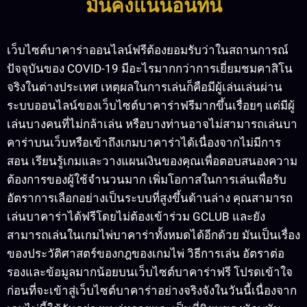
มั่นคงแน่นอนที่นี่
เว็บไซต์บาคาร่าออนไลน์ฟรีต้องยอมรับว่าในสถานการณ์
ปัจจุบันของ COVID-19 มีอะไรมากกว่าการเยี่ยมชมคาสิโน
จริงในต่างประเทศ เหตุผลในการเล่นก็คือมีผู้เล่นเล่นผ่าน
ระบบออนไลน์ของเว็บไซต์บาคาร่าฟรีมากขึ้นเรื่อยๆ แต่มีผู้
เล่นบางคนที่ไม่กล้าเล่น หรือบางท่านอาจไม่สามารถเล่นบา
คาร่าบนเว็บหรือเข้าถึงเกมบาคาร่าได้เนื่องจากไม่มีการ
สอน เรียนรู้เกมและวางแผนเงินของคุณเพื่อตอบสนองความ
ต้องการของผู้ใช้จำนวนมาก เพิ่มโอกาสในการเล่นเพื่อรับ
อัตราการเลือกอย่างเป็นระบบที่สูงขึ้นด้านล่าง คุณสามารถ
เล่นบาคาร่าได้ฟรีโดยไม่ต้องเข้าร่วม GCLUB และยัง
สามารถเล่นในเกมไพ่บาคาร่าทั้งหมดได้อีกด้วย มันเป็นเรื่อง
ของประวัติศาสตร์ของกฎของเกมไพ่ วิธีการเล่น อัตราต่อ
รองและข้อมูลมากน้อยบนเว็บไซต์บาคาร่าฟรี โปรดเข้าใจ
ก่อนที่จะเข้าสู่เว็บไซต์บาคาร่าอย่างจริงจังในวันนี้เนื่องจาก