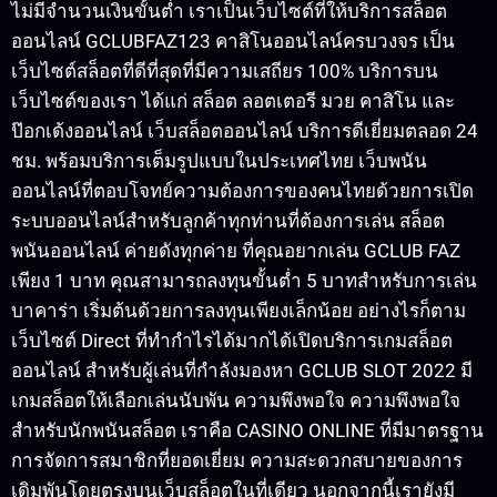
ไม่มีจำนวนเงินขั้นต่ำ เราเป็นเว็บไซต์ที่ให้บริการสล็อต
ออนไลน์ GCLUBFAZ123 คาสิโนออนไลน์ครบวงจร เป็น
เว็บไซต์สล็อตที่ดีที่สุดที่มีความเสถียร 100% บริการบน
เว็บไซต์ของเรา ได้แก่ สล็อต ลอตเตอรี มวย คาสิโน และ
ป๊อกเด้งออนไลน์ เว็บสล็อตออนไลน์ บริการดีเยี่ยมตลอด 24
ชม. พร้อมบริการเต็มรูปแบบในประเทศไทย เว็บพนัน
ออนไลน์ที่ตอบโจทย์ความต้องการของคนไทยด้วยการเปิด
ระบบออนไลน์สำหรับลูกค้าทุกท่านที่ต้องการเล่น สล็อต
พนันออนไลน์ ค่ายดังทุกค่าย ที่คุณอยากเล่น GCLUB FAZ
เพียง 1 บาท คุณสามารถลงทุนขั้นต่ำ 5 บาทสำหรับการเล่น
บาคาร่า เริ่มต้นด้วยการลงทุนเพียงเล็กน้อย อย่างไรก็ตาม
เว็บไซต์ Direct ที่ทำกำไรได้มากได้เปิดบริการเกมสล็อต
ออนไลน์ สำหรับผู้เล่นที่กำลังมองหา GCLUB SLOT 2022 มี
เกมสล็อตให้เลือกเล่นนับพัน ความพึงพอใจ ความพึงพอใจ
สำหรับนักพนันสล็อต เราคือ CASINO ONLINE ที่มีมาตรฐาน
การจัดการสมาชิกที่ยอดเยี่ยม ความสะดวกสบายของการ
เดิมพันโดยตรงบนเว็บสล็อตในที่เดียว นอกจากนี้เรายังมี