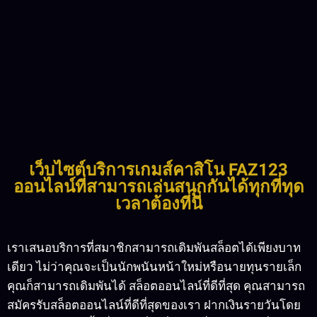
เว็บไซต์บริการเกมส์คาสิโน FAZ123
ออนไลน์ที่สามารถเล่นสนุกกันได้ทุกที่ทุด
เวลาต้องที่นี่
เราเสนอบริการที่สมาชิกสามารถเดิมพันสล็อตได้เพียงบาท
เดียว ไม่ว่าคุณจะเป็นนักพนันหน้าใหม่หรือนายทุนรายเล็ก
คุณก็สามารถเดิมพันได้ สล็อตออนไลน์ที่ดีที่สุด คุณสามารถ
สมัครรับสล็อตออนไลน์ที่ดีที่สุดของเรา ฝากเงินรายวันโดย