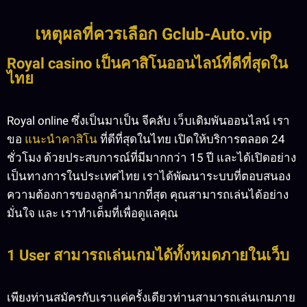
เหตุผลที่ควรเลือก Gclub-Auto.vip
Royal casino เป็นคาสิโนออนไลน์ที่ดีที่สุดใน
ไทย
Royal online ซึ่งเป็นมาเป็น จีคลับ เว็บเดิมพันออนไลน์ เรา
ขอ
แนะนำคาสิโน
ที่ดีที่สุดในไทย เปิดให้บริการตลอด 24
ชั่วโมง ด้วยประสบการณ์ที่มีมากกว่า 15 ปี และได้เปิดอย่าง
เป็นทางการในประเทศไทย เราได้พัฒนาระบบที่ตอบสนอง
ความต้องการของลูกค้ามากที่สุด คุณสามารถเล่นได้อย่าง
มั่นใจ และ เราทำเต็มที่เพื่อดูแลคุณ
1 User สามารถเล่นเกมได้ทั้งหมดภายในเว็บ
เพียงท่านสมัครกับเราแค่ครั้งเดียวท่านสามารถเล่นเกมภาย