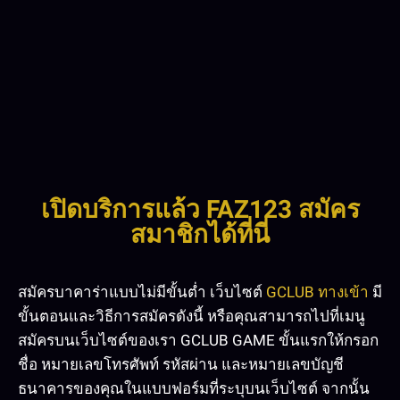
เปิดบริการแล้ว FAZ123 สมัคร
สมาชิกได้ที่นี่
สมัครบาคาร่าแบบไม่มีขั้นต่ำ เว็บไซต์
GCLUB ทางเข้า
มี
ขั้นตอนและวิธีการสมัครดังนี้ หรือคุณสามารถไปที่เมนู
สมัครบนเว็บไซต์ของเรา GCLUB GAME ขั้นแรกให้กรอก
ชื่อ หมายเลขโทรศัพท์ รหัสผ่าน และหมายเลขบัญชี
ธนาคารของคุณในแบบฟอร์มที่ระบุบนเว็บไซต์ จากนั้น