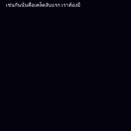
เช่นกันนั่นคือเคล็ดลับแรก เราต้องมี