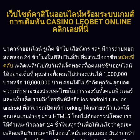
เว็บไซต์คาสิโนออนไลน์พร้อมระบบเกมส์
การเดิมพัน CASINO LEOBET ONLINE
คลิกเลยที่นี่
บาคาร่าออนไลน์ รูเล็ต ซิกโบ เสือมังกร ฯลฯ มีการถ่ายทอด
สดตลอด 24 ชั่วโมงในฟิลิปปินส์กับทีมงานมืออาชีพ
สมัครจี
คลับ
เพลิดเพลินไปกับวันที่แจ็คพอตสล็อตแมชชีนออนไลน์
ได้อย่างเต็มที่ คุณจ่ายทั้งหมดไม่ว่าจะเล่นได้ 1,000,000
บาทหรือ 10,000,000 บาท ถอนได้ไม่จำกัดทุกวัน สุดยอด
ความท้าทายของประเทศไทยในการรองรับทั้งคอมพิวเตอร์
และแท็บเล็ต รวมถึงโทรศัพท์มือถือ ios android และ ios
android ที่สามารถเปิดหน้า forking ได้หลายหน้า และให้
คุณเล่นเกมง่ายๆ ผ่าน HTML5 โดยไม่ต้องดาวน์โหลด เรา
ให้คำแนะนำตลอด 24 ชั่วโมงทุกวันเพื่อให้แน่ใจว่าคุณจะ
เพลิดเพลินกับเกมคาสิโนออนไลน์ของคุณเสมอ มันง่ายกว่า