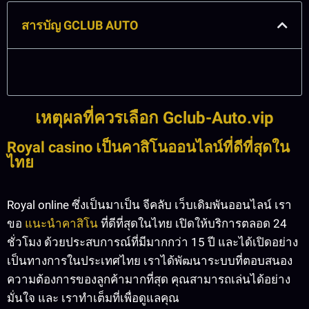
สารบัญ GCLUB AUTO
เหตุผลที่ควรเลือก Gclub-Auto.vip
Royal casino เป็นคาสิโนออนไลน์ที่ดีที่สุดใน
ไทย
Royal online ซึ่งเป็นมาเป็น จีคลับ เว็บเดิมพันออนไลน์ เรา
ขอ
แนะนำคาสิโน
ที่ดีที่สุดในไทย เปิดให้บริการตลอด 24
ชั่วโมง ด้วยประสบการณ์ที่มีมากกว่า 15 ปี และได้เปิดอย่าง
เป็นทางการในประเทศไทย เราได้พัฒนาระบบที่ตอบสนอง
ความต้องการของลูกค้ามากที่สุด คุณสามารถเล่นได้อย่าง
มั่นใจ และ เราทำเต็มที่เพื่อดูแลคุณ