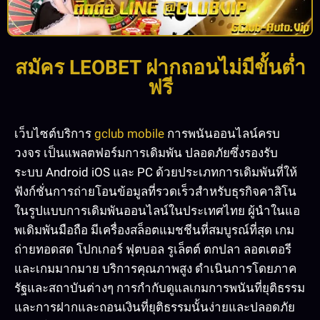
สมัคร LEOBET ฝากถอนไม่มีขั้นต่ำ
ฟรี
เว็บไซต์บริการ
gclub mobile
การพนันออนไลน์ครบ
วงจร เป็นแพลตฟอร์มการเดิมพัน ปลอดภัยซึ่งรองรับ
ระบบ Android iOS และ PC ด้วยประเภทการเดิมพันที่ให้
ฟังก์ชั่นการถ่ายโอนข้อมูลที่รวดเร็วสำหรับธุรกิจคาสิโน
ในรูปแบบการเดิมพันออนไลน์ในประเทศไทย ผู้นำในแอ
พเดิมพันมือถือ มีเครื่องสล็อตแมชชีนที่สมบูรณ์ที่สุด เกม
ถ่ายทอดสด โปกเกอร์ ฟุตบอล รูเล็ตต์ ตกปลา ลอตเตอรี
และเกมมากมาย บริการคุณภาพสูง ดำเนินการโดยภาค
รัฐและสถาบันต่างๆ การกำกับดูแลเกมการพนันที่ยุติธรรม
และการฝากและถอนเงินที่ยุติธรรมนั้นง่ายและปลอดภัย