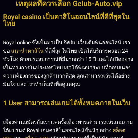
เหตุผลที่ควรเลือก Gclub-Auto.vip
Royal casino เป็นคาสิโนออนไลน์ที่ดีที่สุดใน
ไทย
Royal online ซึ่งเป็นมาเป็น จีคลับ เว็บเดิมพันออนไลน์ เรา
ขอ
แนะนำคาสิโน
ที่ดีที่สุดในไทย เปิดให้บริการตลอด 24
ชั่วโมง ด้วยประสบการณ์ที่มีมากกว่า 15 ปี และได้เปิดอย่าง
เป็นทางการในประเทศไทย เราได้พัฒนาระบบที่ตอบสนอง
ความต้องการของลูกค้ามากที่สุด คุณสามารถเล่นได้อย่าง
มั่นใจ และ เราทำเต็มที่เพื่อดูแลคุณ
1 User สามารถเล่นเกมได้ทั้งหมดภายในเว็บ
เพียงท่านสมัครกับเราแค่ครั้งเดียวท่านสามารถเล่นเกมภาย
ใต้แบรนด์ Royal เกมคาสิโนออนไลน์ชั้นนำ อย่าง
สล็อต