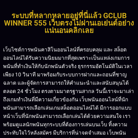
ระบบที่หลากหลายอยู่ที่นี่แล้ว GCLUB
WINNER 555 เว็บตรงไม่ผ่านเอเย่นต์อย่าง
แน่นอนคลิกเลย
เว็บไซต์การพนันคาสิโนออนไลน์ที่ครอบคลุม และ สล็อต
ออนไลน์ได้รับความนิยมมากที่สุดเพราะเป็นแหล่งเกมการ
พนันที่ทำเงินให้กับนักพนันตัวจริง ธุรกรรมอัตโนมัติในเวลา
เพียง 10 วินาที มาพร้อมกับระบบการฝากและถอนที่ชาญ
ฉลาด และผู้จัดการสามารถให้คำแนะนำและสนับสนุนได้
ตลอด 24 ชั่วโมง ตรงตามมาตรฐานสากล วันนี้เราจะมาเล่า
ถึงเกมทำเงินที่มีความเกี่ยวข้องกัน เว็บพนันออนไลน์ที่นัก
พนันสามารถเลือกเล่นเกมสล็อตออนไลน์ได้ มีการออกแบบ
หน้าเว็บที่นักพนันสามารถเลือกเล่นได้ด้วยความสนใจ เรา
พร้อมดูแลนักพนันทุกระบบที่ต้องการเล่นบนเว็บ ทิ้งความ
ประทับใจไว้หลังสมัคร มีบริการที่น่าจดจำเสมอ เว็บพนัน