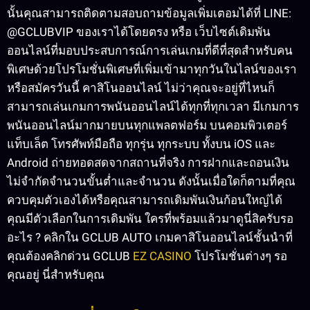
นั้นคุณสามารถติดตามสอบถามข้อมูลเพิ่มเตอมได้ที่ LINE:
@GCLUBVIP ของเราได้โดยตรง หรือ เว็บไซต์เดิมพัน
ออนไลน์ที่มอบประสบการณ์การเล่นเกมที่ดีที่สุดสำหรับคน
พิเศษด้วยโปรโมชั่นพิเศษที่เพิ่มเข้ามาทุกวันในไลน์ของเรา
หรือสมัครวันนี้ คาสิโนออนไลน์ ไม่ว่าคุณจะอยู่ที่ไหนก็
สามารถเล่นเกมการพนันออนไลน์ได้ทุกที่ทุกเวลา มีเกมการ
พนันออนไลน์มากมายบนทุกแพลตฟอร์ม บนคอมพิวเตอร์
แท็บเล็ต โทรศัพท์มือถือ ทุกรุ่น ทุกระบบ ทั้งบน iOS และ
Android ถ่ายทอดสดจากสถานที่จริง การฝากและถอนเงิน
ไม่จำกัดจำนวนขั้นต่ำและจำนวน ดังนั้นเมื่อใดก็ตามที่คุณ
ควบคุมตัวเองได้หรือคุณสามารถเดิมพันเงินก้อนใหญ่ได้
คุณมีตัวเลือกในการเดิมพัน ใครที่พร้อมแล้วมาดูนี่สิครับรอ
อะไร ? คลิกใน GCLUB AUTO เกมคาสิโนออนไลน์ชั้นนำที่
คุณต้องคลิกด่วน GCLUB
EZ CASINO
โปรโมชั่นต่างๆ รอ
คุณอยู่ นี่สำหรับคุณ