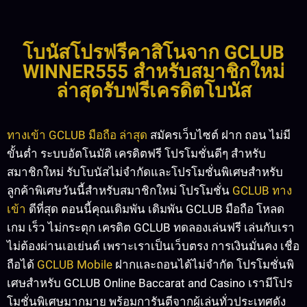
โบนัสโปรฟรีคาสิโนจาก GCLUB
WINNER555 สำหรับสมาชิกใหม่
ล่าสุดรับฟรีเครดิตโบนัส
ทางเข้า GCLUB มือถือ ล่าสุด
สมัครเว็บไซต์ ฝาก ถอน ไม่มี
ขั้นต่ำ ระบบอัตโนมัติ เครดิตฟรี โปรโมชั่นดีๆ สำหรับ
สมาชิกใหม่ รับโบนัสไม่จำกัดและโปรโมชั่นพิเศษสำหรับ
ลูกค้าพิเศษวันนี้สำหรับสมาชิกใหม่ โปรโมชั่น
GCLUB ทาง
เข้า
ดีที่สุด ตอนนี้คุณเดิมพัน เดิมพัน GCLUB มือถือ โหลด
เกม เร็ว ไม่กระตุก เครดิต GCLUB ทดลองเล่นฟรี เล่นกับเรา
ไม่ต้องผ่านเอเย่นต์ เพราะเราเป็นเว็บตรง การเงินมั่นคง เชื่อ
ถือได้
GCLUB Mobile
ฝากและถอนได้ไม่จำกัด โปรโมชั่นพิ
เศษสำหรับ GCLUB Online Baccarat and Casino เรามีโปร
โมชั่นพิเศษมากมาย พร้อมการันตีจากผู้เล่นทั่วประเทศดัง