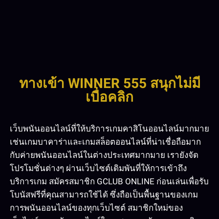
ทางเข้า WINNER 555 สนุกไม่มี
เบื่อคลิก
เว็บพนันออนไลน์ที่ให้บริการเกมคาสิโนออนไลน์มากมาย
เช่นเกมบาคาร่าและเกมสล็อตออนไลน์ที่น่าเชื่อถือมาก
กับค่ายพนันออนไลน์ในต่างประเทศมากมาย เรายังจัด
โปรโมชั่นต่างๆ ผ่านเว็บไซต์เดิมพันที่ให้การเข้าถึง
บริการเกม สมัครสมาชิก GCLUB ONLINE ก่อนเล่นเพื่อรับ
โบนัสฟรีที่คุณสามารถใช้ได้ ซึ่งถือเป็นพื้นฐานของเกม
การพนันออนไลน์ของทุกเว็บไซต์ สมาชิกใหม่ของ