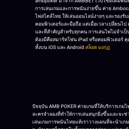
ambpoker มาจาก AMBBET เว็บไซต์เดิมพันที่เ
การเล่นเกมและการพนันง่ายขึ้น ค่าย Amboc
ไพ่สไตล์ไทย ให้เล่นออนไลน์ง่ายๆ และรองรับส
คอมพิวเตอร์และมือถือ แต่เมื่อเวลาเปลี่ยนไ
และที่สำคัญสำหรับทุกคน การเล่นไพ่ไม่จำเป็น
ต้องมีคือสมาร์ทโฟน iPad หรือคอมพิวเตอร์ 
ทั้งบน iOS และ Android
สล็อต มงกุฎ
ปัจจุบัน AMB POKER ค่ายเกมที่ให้บริการเกมไ
ละครจำลองที่ทำให้การเล่นสนุกยิ่งขึ้นและจะช่ว
เล่นเกมการพนันไทยแท้เราวางแผนที่จะนำเกมจาก