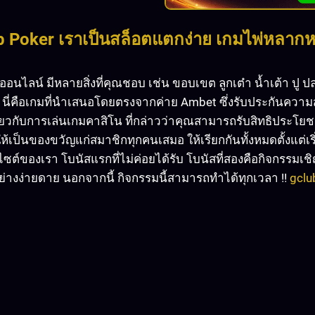
 Poker เราเป็นสล็อตแตกง่าย เกมไพ่หลาก
ไลน์ มีหลายสิ่งที่คุณชอบ เช่น ขอบเขต ลูกเต๋า น้ำเต้า ปู ปล
 นี่คือเกมที่นำเสนอโดยตรงจากค่าย Ambet ซึ่งรับประกันคว
ยวกับการเล่นเกมคาสิโน ที่กล่าวว่าคุณสามารถรับสิทธิประโยช
้เป็นของขวัญแก่สมาชิกทุกคนเสมอ ให้เรียกกันทั้งหมดตั้งแต่เ
ซต์ของเรา โบนัสแรกที่ไม่ค่อยได้รับ โบนัสที่สองคือกิจกรรมเชิ
อย่างง่ายดาย นอกจากนี้ กิจกรรมนี้สามารถทำได้ทุกเวลา !!
gclu