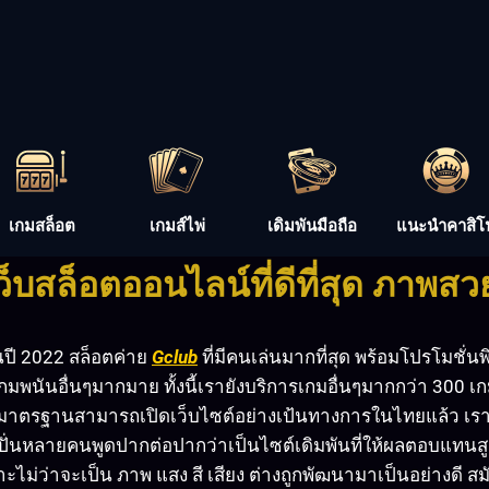
เกมสล็อต
เกมส์ไพ่
เดิมพันมือถือ
แนะนำคาสิโ
็บสล็อตออนไลน์ที่ดีที่สุด ภาพส
นปี 2022 สล็อตค่าย
Gclub
ที่มีคนเล่นมากที่สุด พร้อมโปรโมชั
มพนันอื่นๆมากมาย ทั้งนี้เรายังบริการเกมอื่นๆมากกว่า 300 เกม
รับมาตรฐานสามารถเปิดเว็บไซต์อย่างเป้นทางการในไทยแล้ว เราย
 นักปั่นหลายคนพูดปากต่อปากว่าเป็นไซต์เดิมพันที่ให้ผลตอบแทนสูง
ะไม่ว่าจะเป็น ภาพ แสง สี เสียง ต่างถูกพัฒนามาเป็นอย่างดี สม