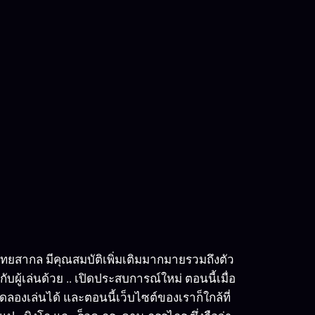
ทยสากล มีคุณสมบัติเพิ่มเติมมากมายรวมถึงตัว
ผู้เล่นด้วย .. เปิดประสบการณ์ใหม่ ตอนนี้เมื่อ
องเล่นได้ และตอนนี้เว็บไซต์ของเราก็ใกล้ที่