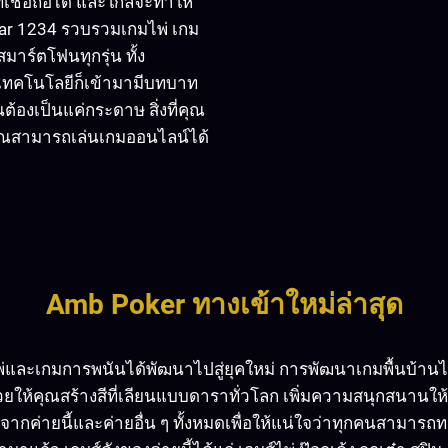
ชื่อถือได้ และใกล้จะทำให้
ar 1234 รวบรวมเกมไพ่ เกม
มาร์ตโฟนทุกรุ่น ทั้ง
ป เทคโนโลยีก็เข้ามามีบทบาท
ต้องเป็นแค่กระดาษ สิ่งที่คุณ
คุณสามารถเล่นเกมออนไลน์ได้
Amb Poker ทางเข้าใหม่ล่าสุด
พ่และเกมการพนันได้พัฒนาไปสู่ยุคใหม่ การพัฒนาเกมพื้นบ้านไ
ยให้คุณสร้างสีที่เลียนแบบดาราทั่วโลก เพิ่มความสนุกสนานให้กับ
ค่ายนี้และค่ายอื่น ๆ ทั้งหมดเพื่อให้แน่ใจว่าทุกคนสามารถทดล