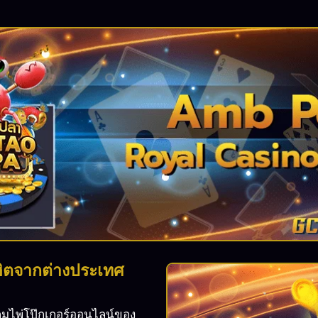
ฮิตจากต่างประเทศ
เกมไพ่โป๊กเกอร์ออนไลน์ของ