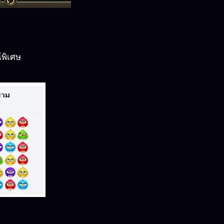
์พิเศษ