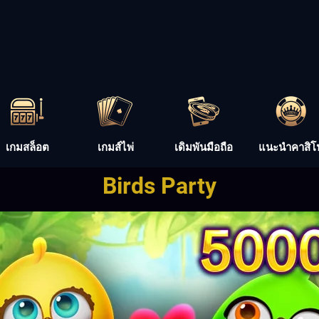
เกมสล็อต
เกมส์ไพ่
เดิมพันมือถือ
แนะนำคาสิโ
Birds Party