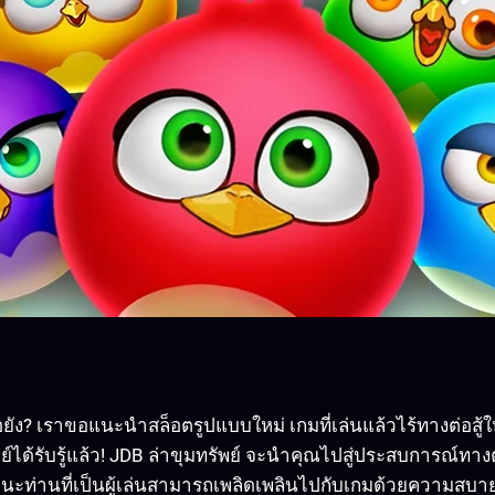
ือยัง? เราขอแนะนำสล็อตรูปแบบใหม่ เกมที่เล่นแล้วไร้ทางต่อสู
ย์ได้รับรู้แล้ว! JDB ล่าขุมทรัพย์ จะนำคุณไปสู่ประสบการณ์ทา
ะท่านที่เป็นผู้เล่นสามารถเพลิดเพลินไปกับเกมด้วยความสบาย