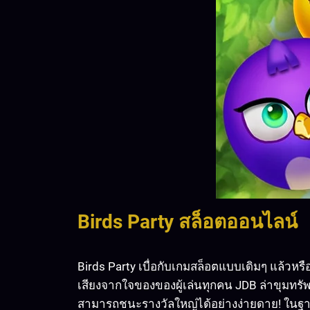
Birds Party สล็อตออนไลน์
Birds Party เบื่อกับเกมสล็อตแบบเดิมๆ แล้วหร
เสียงจากใจของของผู้เล่นทุกคน JDB ล่าขุมทรัพ
สามารถชนะรางวัลใหญ่ได้อย่างง่ายดาย! ในฐาน