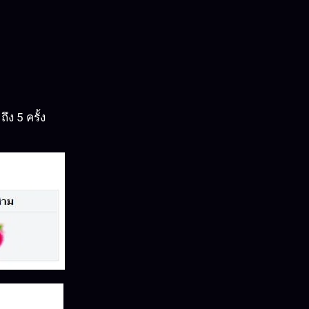
ง 5 ครั้ง