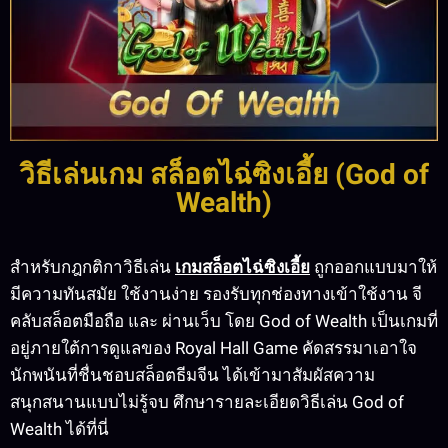
วิธีเล่นเกม สล็อตไฉ่ซิงเอี้ย (God of
Wealth)
สำหรับกฎกติกาวิธีเล่น
เกมสล็อตไฉ่ซิงเอี้ย
ถูกออกแบบมาให้
มีความทันสมัย ใช้งานง่าย รองรับทุกช่องทางเข้าใช้งาน จี
คลับสล็อตมือถือ และ ผ่านเว็บ โดย God of Wealth เป็นเกมที่
อยู่ภายใต้การดูแลของ Royal Hall Game คัดสรรมาเอาใจ
นักพนันที่ชื่นชอบสล็อตธีมจีน ได้เข้ามาสัมผัสความ
สนุกสนานแบบไม่รู้จบ ศึกษารายละเอียดวิธีเล่น God of
Wealth ได้ที่นี่