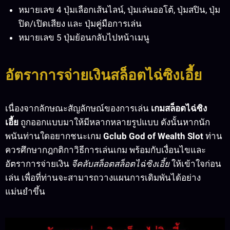
หมายเลข 4 ปุ่มเลือกเส้นไลน์, ปุ่มเล่นออโต้, ปุ่มสปิน, ปุ่ม
ปิด/เปิดเสียง และ ปุ่มคู่มือการเล่น
หมายเลข 5 ปุ่มย้อนกลับไปหน้าเมนู
อัตราการจ่ายเงินสล็อตไฉ่ซิงเอี้ย
เนื่องจากลักษณะสัญลักษณ์ของการเล่น
เกมสล็อตไฉ่ซิง
เอี้ย
ถูกออกแบบมาให้มีหลากหลายรูปแบบ ดังนั้นหากนัก
พนันท่านใดอยากชนะเกม
Gclub God of Wealth Slot
ท่าน
ควรศึกษากฎกติกาวิธีการเล่นเกม พร้อมกับเงื่อนไขและ
อัตราการจ่ายเงิน
จีคลับสล็อตสล็อตไฉ่ซิงเอี้ย
ให้เข้าใจก่อน
เล่น เพื่อที่ท่านจะสามารถวางแผนการเดิมพันได้อย่าง
แม่นยำขึ้น