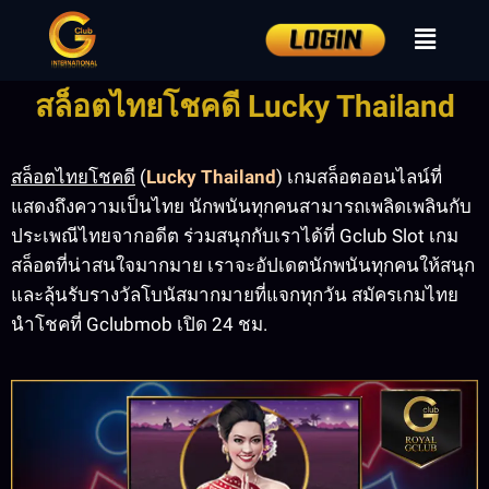
สล็อตไทยโชคดี Lucky Thailand
สล็อตไทยโชคดี
(
Lucky Thailand
) เกมสล็อตออนไลน์ที่
แสดงถึงความเป็นไทย นักพนันทุกคนสามารถเพลิดเพลินกับ
ประเพณีไทยจากอดีต ร่วมสนุกกับเราได้ที่ Gclub Slot เกม
สล็อตที่น่าสนใจมากมาย เราจะอัปเดตนักพนันทุกคนให้สนุก
และลุ้นรับรางวัลโบนัสมากมายที่แจกทุกวัน สมัครเกมไทย
นำโชคที่ Gclubmob เปิด 24 ชม.