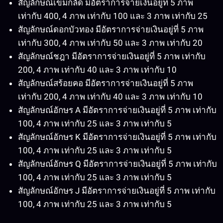
สัญลักษณ์เข็มกลัด มีอัตราการจ่ายเงินอยู่ที่ 5 ภาพ
เท่ากับ 400, 4 ภาพ เท่ากับ 100 และ 3 ภาพ เท่ากับ 25
สัญลักษณ์ดอกบัวทอง มีอัตราการจ่ายเงินอยู่ที่ 5 ภาพ
เท่ากับ 300, 4 ภาพ เท่ากับ 50 และ 3 ภาพ เท่ากับ 20
สัญลักษณ์ชฎา มีอัตราการจ่ายเงินอยู่ที่ 5 ภาพ เท่ากับ
200, 4 ภาพ เท่ากับ 40 และ 3 ภาพ เท่ากับ 10
สัญลักษณ์สร้อยคอ มีอัตราการจ่ายเงินอยู่ที่ 5 ภาพ
เท่ากับ 200, 4 ภาพ เท่ากับ 40 และ 3 ภาพ เท่ากับ 10
สัญลักษณ์อักษร A มีอัตราการจ่ายเงินอยู่ที่ 5 ภาพ เท่ากับ
100, 4 ภาพ เท่ากับ 25 และ 3 ภาพ เท่ากับ 5
สัญลักษณ์อักษร K มีอัตราการจ่ายเงินอยู่ที่ 5 ภาพ เท่ากับ
100, 4 ภาพ เท่ากับ 25 และ 3 ภาพ เท่ากับ 5
สัญลักษณ์อักษร Q มีอัตราการจ่ายเงินอยู่ที่ 5 ภาพ เท่ากับ
100, 4 ภาพ เท่ากับ 25 และ 3 ภาพ เท่ากับ 5
สัญลักษณ์อักษร J มีอัตราการจ่ายเงินอยู่ที่ 5 ภาพ เท่ากับ
100, 4 ภาพ เท่ากับ 25 และ 3 ภาพ เท่ากับ 5