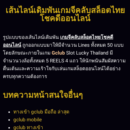
เส้นไลน์เดิมพันเกมจีคลับสล็อตไทย
โชคดีออนไลน์
รูปแบบของเส้นไลน์เดิมพัน
เกมจีคลับสล็อตไทยโชคดี
ออนไลน์
ถูกออกแบบมาให้มีจำนวน Lines ทั้งหมด 50 แบบ
โดยลักษณะภายในเกม
Gclub
Slot Lucky Thailand มี
จำนวนวงล้อทั้งหมด 5 REELS 4 แถว ให้นักพนันสัมผัสความ
ตื่นเต้นและความเร้าใจกับเล่นเกมสล็อตออนไลน์ได้อย่าง
ครบทุกความต้องการ
บทความหน้าสนใจอื่นๆ​
ทางเข้า gclub มือถือ ล่าสุด
gclub mobile
gclub ทางเข้า