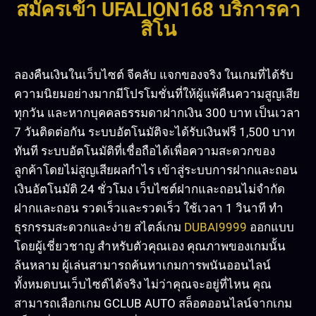
สมัครเข้า UFALION168 บริการคา
สิโน
ลองคืนเงินในเว็บไซต์ จีคลับ แจกของจริง ในเกมที่ได้รับ
ความนิยมอย่างมากมีโปรโมชั่นที่ให้ผู้แพ้คืนความสูญเสีย
ทุกวัน และหากบุคคลธรรมดาฝากเงิน 300 บาท เป็นเวลา
7 วันติดต่อกัน ระบบอัตโนมัติจะได้รับเงินฟรี 1,500 บาท
ทันที ระบบอัตโนมัติที่เชื่อถือได้เพื่อความสะดวกของ
ลูกค้าโดยไม่สูญเสียผลกำไร เข้าสู่ระบบการฝากและถอน
เงินอัตโนมัติ 24 ชั่วโมง เว็บไซต์ฝากและถอนไม่จำกัด
ฝากและถอน รวดเร็วและรวดเร็ว ใช้เวลา 1 วินาที ทำ
ธุรกรรมสะดวกและง่าย สไตล์เกม
DUBAI9999
ออกแบบ
โดยผู้เชี่ยวชาญ สำหรับตัวคุณเอง คุณภาพของเกมนั้น
ล้นหลาม ผู้เล่นสามารถค้นหาเกมการพนันออนไลน์
ทั้งหมดบนเว็บไซต์ได้จริง ไม่ว่าคุณจะอยู่ที่ไหน คุณ
สามารถเลือกเกม GCLUB AUTO สล็อตออนไลน์จากเกม